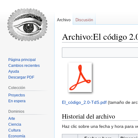
Archivo
Discusión
Archivo:El código 2.
Ir
Ir
a
a
Página principal
la
la
Cambios recientes
navegación
búsqueda
Ayuda
Descargar PDF
Colección
Proyectos
En espera
El_código_2.0-TdS.pdf
‎
(tamaño de arc
Dominios
Historial del archivo
Arte
Ciencia
Haz clic sobre una fecha y hora para 
Cultura
Economía