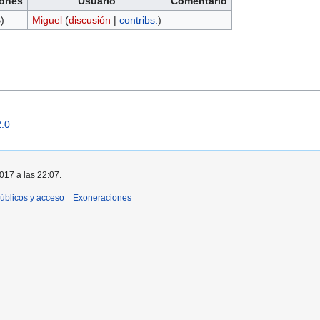
ones
Usuario
Comentario
)
Miguel
(
discusión
|
contribs.
)
2.0
2017 a las 22:07.
úblicos y acceso
Exoneraciones