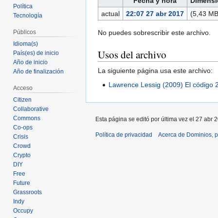
Fecha y hora
Dimensi
Política
actual
22:07 27 abr 2017
(5,43 MB
Tecnología
No puedes sobrescribir este archivo.
Públicos
Idioma(s)
Usos del archivo
País(es) de inicio
Año de inicio
La siguiente página usa este archivo:
Año de finalización
Lawrence Lessig (2009) El código 
Acceso
Citizen
Collaborative
Commons
Esta página se editó por última vez el 27 abr 
Co-ops
Política de privacidad
Acerca de Dominios, p
Crisis
Crowd
Crypto
DIY
Free
Future
Grassroots
Indy
Occupy