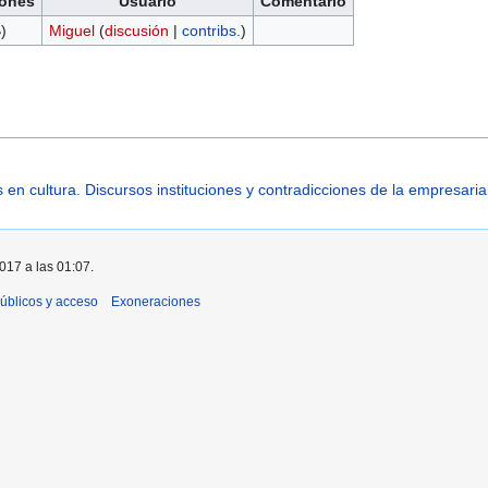
ones
Usuario
Comentario
)
Miguel
(
discusión
|
contribs.
)
n cultura. Discursos instituciones y contradicciones de la empresarial
2017 a las 01:07.
úblicos y acceso
Exoneraciones