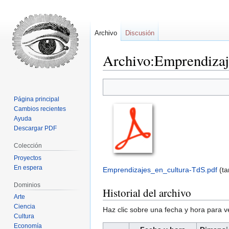
Archivo
Discusión
Archivo:Emprendizaje
Ir
Ir
a
a
Página principal
la
la
Cambios recientes
navegación
búsqueda
Ayuda
Descargar PDF
Colección
Proyectos
En espera
Emprendizajes_en_cultura-TdS.pdf
‎
(t
Dominios
Historial del archivo
Arte
Ciencia
Haz clic sobre una fecha y hora para 
Cultura
Economía