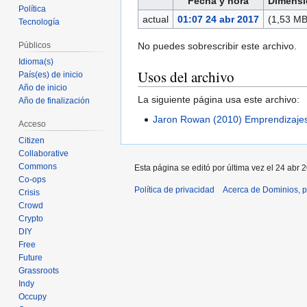
Fecha y hora
Dimensi
Política
actual
01:07 24 abr 2017
(1,53 MB
Tecnología
No puedes sobrescribir este archivo.
Públicos
Idioma(s)
Usos del archivo
País(es) de inicio
Año de inicio
La siguiente página usa este archivo:
Año de finalización
Jaron Rowan (2010) Emprendizajes e
Acceso
Citizen
Collaborative
Commons
Esta página se editó por última vez el 24 abr 
Co-ops
Política de privacidad
Acerca de Dominios, p
Crisis
Crowd
Crypto
DIY
Free
Future
Grassroots
Indy
Occupy