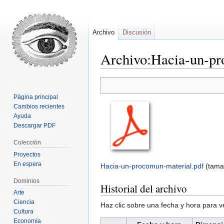
Archivo
Discusión
Archivo:Hacia-un-pr
Ir
Ir
a
a
Página principal
la
la
Cambios recientes
navegación
búsqueda
Ayuda
Descargar PDF
Colección
Proyectos
En espera
Hacia-un-procomun-material.pdf
‎
(tama
Dominios
Historial del archivo
Arte
Ciencia
Haz clic sobre una fecha y hora para 
Cultura
Economía