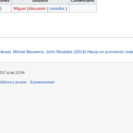
ones
Usuario
Comentario
)
Miguel
(
discusión
|
contribs.
)
odcast, Michel Bauwens, John Restakis (2014) Hacia un procomún mate
2017 a las 23:04.
úblicos y acceso
Exoneraciones