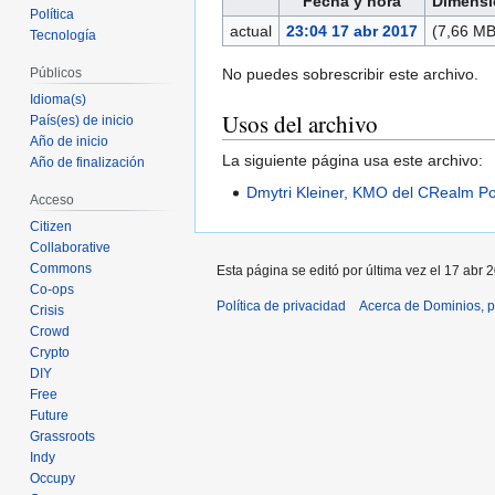
Fecha y hora
Dimensi
Política
actual
23:04 17 abr 2017
(7,66 MB
Tecnología
No puedes sobrescribir este archivo.
Públicos
Idioma(s)
Usos del archivo
País(es) de inicio
Año de inicio
La siguiente página usa este archivo:
Año de finalización
Dmytri Kleiner, KMO del C­Realm P
Acceso
Citizen
Collaborative
Commons
Esta página se editó por última vez el 17 abr 
Co-ops
Política de privacidad
Acerca de Dominios, p
Crisis
Crowd
Crypto
DIY
Free
Future
Grassroots
Indy
Occupy