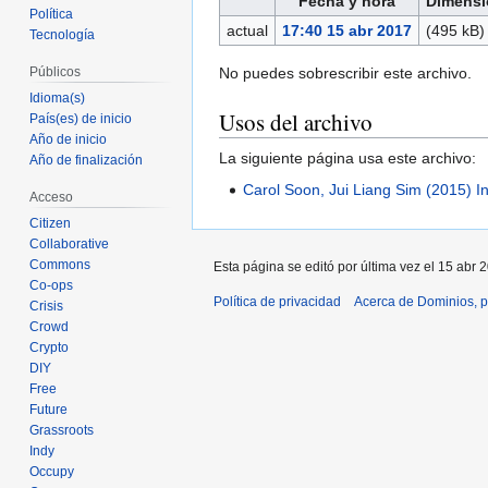
Fecha y hora
Dimensi
Política
actual
17:40 15 abr 2017
(495 kB)
Tecnología
No puedes sobrescribir este archivo.
Públicos
Idioma(s)
Usos del archivo
País(es) de inicio
Año de inicio
La siguiente página usa este archivo:
Año de finalización
Carol Soon, Jui Liang Sim (2015) I
Acceso
Citizen
Collaborative
Commons
Esta página se editó por última vez el 15 abr 
Co-ops
Política de privacidad
Acerca de Dominios, p
Crisis
Crowd
Crypto
DIY
Free
Future
Grassroots
Indy
Occupy