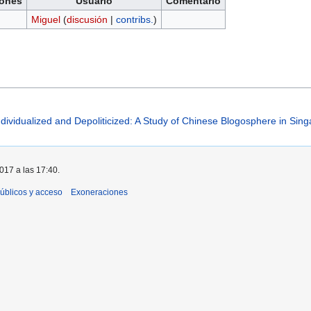
ones
Usuario
Comentario
Miguel
(
discusión
|
contribs.
)
ndividualized and Depoliticized: A Study of Chinese Blogosphere in Sin
2017 a las 17:40.
úblicos y acceso
Exoneraciones