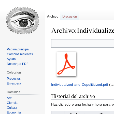
Archivo
Discusión
Archivo:Individualiz
Ir
Ir
a
a
Página principal
la
la
Cambios recientes
navegación
búsqueda
Ayuda
Descargar PDF
Colección
Proyectos
En espera
Individualized-and-Depoliticized.pdf
‎
(t
Dominios
Historial del archivo
Arte
Ciencia
Haz clic sobre una fecha y hora para 
Cultura
Economía