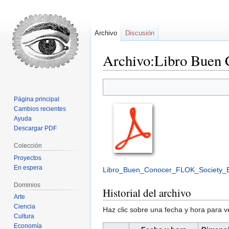
Archivo
Discusión
Archivo:Libro Buen
Ir
Ir
a
a
Página principal
la
la
Cambios recientes
navegación
búsqueda
Ayuda
Descargar PDF
Colección
Proyectos
En espera
Libro_Buen_Conocer_FLOK_Society_E
Dominios
Historial del archivo
Arte
Ciencia
Haz clic sobre una fecha y hora para 
Cultura
Economía