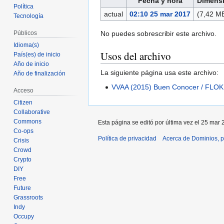
Fecha y hora
Dimens
Política
actual
02:10 25 mar 2017
(7,42 M
Tecnología
No puedes sobrescribir este archivo.
Públicos
Idioma(s)
Usos del archivo
País(es) de inicio
Año de inicio
La siguiente página usa este archivo:
Año de finalización
VVAA (2015) Buen Conocer / FLOK S
Acceso
Citizen
Collaborative
Commons
Esta página se editó por última vez el 25 mar 
Co-ops
Política de privacidad
Acerca de Dominios, p
Crisis
Crowd
Crypto
DIY
Free
Future
Grassroots
Indy
Occupy