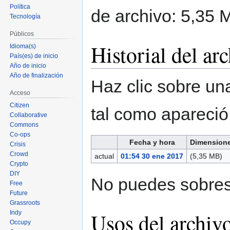
Política
de archivo: 5,35 
Tecnología
Públicos
Historial del ar
Idioma(s)
País(es) de inicio
Año de inicio
Año de finalización
Haz clic sobre una
Acceso
Citizen
tal como apareci
Collaborative
Commons
Co-ops
Fecha y hora
Dimension
Crisis
Crowd
actual
01:54 30 ene 2017
(5,35 MB)
Crypto
DIY
No puedes sobresc
Free
Future
Grassroots
Usos del archiv
Indy
Occupy