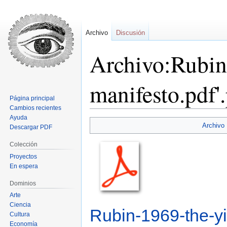
Archivo
Discusión
Archivo:Rubin
manifesto.pdf'
Página principal
Cambios recientes
Ayuda
Ir
Ir
Archivo
Descargar PDF
a
a
la
la
Colección
navegación
búsqueda
Proyectos
En espera
Dominios
Arte
Ciencia
Rubin-1969-the-yi
Cultura
Economía