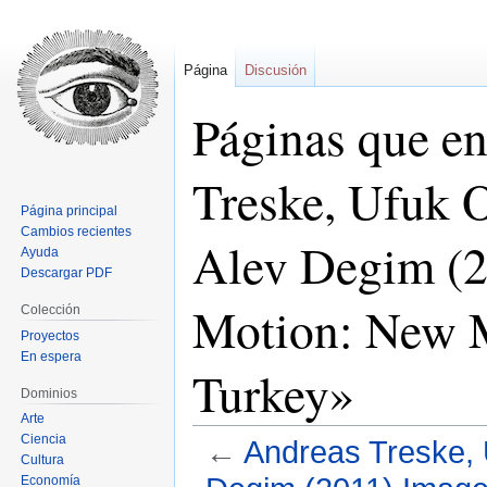
Página
Discusión
Páginas que e
Treske, Ufuk 
Página principal
Cambios recientes
Alev Degim (2
Ayuda
Descargar PDF
Motion: New M
Colección
Proyectos
En espera
Turkey»
Dominios
Arte
Ciencia
←
Andreas Treske, 
Cultura
Economía