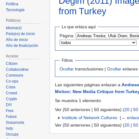
Degim (2011) Image
Política
from Turkey
Tecnología
Públicos
Ir
Ir
Lo que enlaza aquí
Idioma(s)
a
a
País(es) de inicio
Página:
la
la
Año de inicio
navegación
búsqueda
Año de finalización
Acceso
Filtros
Citizen
Ocultar
transclusiones |
Ocultar
enlaces
Collaborative
Commons
Co-ops
Las siguientes páginas enlazan a
Andreas
Crisis
Motion: New Media Critique from Turke
Crowd
Crypto
Se muestra 1 elemento.
DIY
Ver (50 anteriores | 50 siguientes) (
20
|
50
Free
Future
Institute of Network Cultures
‎
(
← enlac
Grassroots
Ver (50 anteriores | 50 siguientes) (
20
|
50
Indy
Occupy