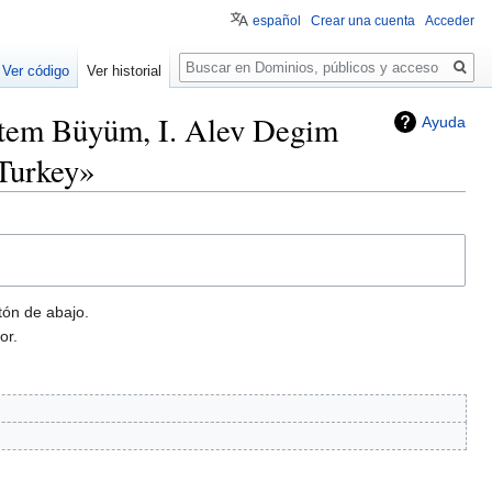
español
Crear una cuenta
Acceder
Buscar
Ver código
Ver historial
estem Büyüm, I. Alev Degim
Ayuda
Turkey»
tón de abajo.
or.