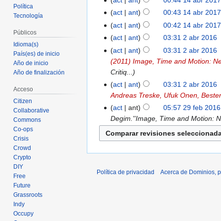
act
ant
00:44 14 abr 201
Política
act
ant
00:43 14 abr 201
Tecnología
act
ant
00:42 14 abr 201
Públicos
act
ant
03:31 2 abr 2016
‎
Idioma(s)
act
ant
03:31 2 abr 2016
‎
País(es) de inicio
(2011) Image, Time and Motion: Ne
Año de inicio
Critiq...
Año de finalización
act
ant
03:31 2 abr 2016
‎
Acceso
Andreas Treske, Ufuk Onen, Beste
Citizen
act
ant
05:57 29 feb 2016
Collaborative
Degim.''Image, Time and Motion: Ne
Commons
Co-ops
Crisis
Crowd
Crypto
DIY
Política de privacidad
Acerca de Dominios, p
Free
Future
Grassroots
Indy
Occupy