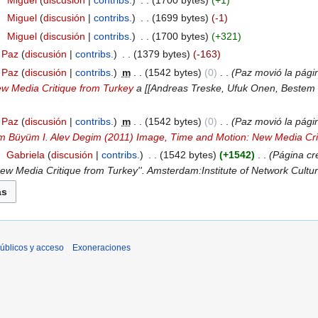
7
‎
Miguel
discusión
contribs.
‎
1700 bytes
+1
7
‎
Miguel
discusión
contribs.
‎
1699 bytes
-1
7
‎
Miguel
discusión
contribs.
‎
1700 bytes
+321
Paz
discusión
contribs.
‎
1379 bytes
-163
Paz
discusión
contribs.
‎
m
1542 bytes
0
‎
Paz movió la pági
w Media Critique from Turkey
a [[Andreas Treske, Ufuk Onen, Bestem
Paz
discusión
contribs.
‎
m
1542 bytes
0
‎
Paz movió la pág
m Büyüm I. Alev Degim (2011) Image, Time and Motion: New Media Cri
‎
Gabriela
discusión
contribs.
‎
1542 bytes
+1542
‎
Página cr
w Media Critique from Turkey''. Amsterdam:Institute of Network Culture
úblicos y acceso
Exoneraciones