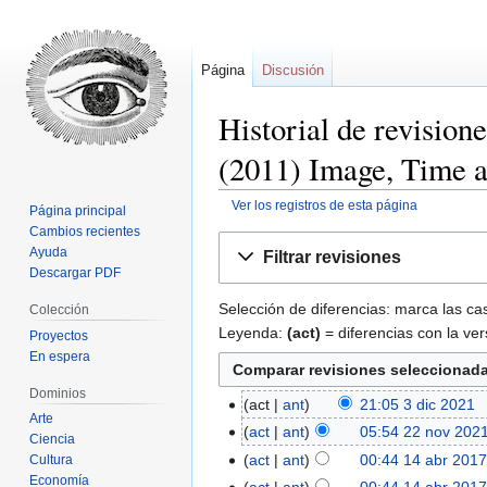
Página
Discusión
Historial de revisio
(2011) Image, Time 
Ver los registros de esta página
Página principal
Cambios recientes
Ir
Ir
Ayuda
Filtrar revisiones
a
a
Descargar PDF
la
la
Selección de diferencias: marca las cas
Colección
navegación
búsqueda
Leyenda:
(act)
= diferencias con la ver
Proyectos
En espera
Dominios
act
ant
21:05 3 dic 2021
‎
Arte
act
ant
05:54 22 nov 202
Ciencia
act
ant
00:44 14 abr 201
Cultura
Economía