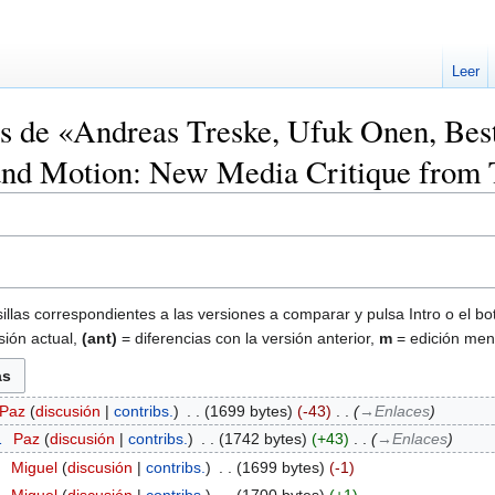
Leer
nes de «Andreas Treske, Ufuk Onen, B
and Motion: New Media Critique from 
illas correspondientes a las versiones a comparar y pulsa Intro o el bo
sión actual,
(ant)
= diferencias con la versión anterior,
m
= edición men
Paz
discusión
contribs.
‎
1699 bytes
-43
‎
→‎Enlaces
1
‎
Paz
discusión
contribs.
‎
1742 bytes
+43
‎
→‎Enlaces
7
‎
Miguel
discusión
contribs.
‎
1699 bytes
-1