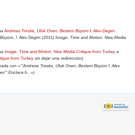
na
Andreas Treske, Ufuk Onen, Bestem Büyüm I. Alev Degim
 Büyüm, I. Alev Degim (2011) Image, Time and Motion: New Media
ina
Image, Time and Motion: New Media Critique from Turkey
a
tique from Turkey
sin dejar una redirección
eada con «'''Andreas Treske, Ufuk Onen, Bestem Büyüm I. Alev
s''' Enclace:h...»