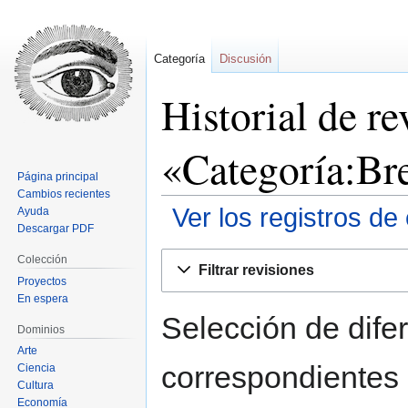
Categoría
Discusión
Historial de re
«Categoría:Br
Página principal
Cambios recientes
Ver los registros de
Ayuda
Descargar PDF
Ir
Ir
Colección
Filtrar revisiones
a
a
Proyectos
la
la
En espera
navegación
búsqueda
Selección de difer
Dominios
Arte
correspondientes 
Ciencia
Cultura
Economía