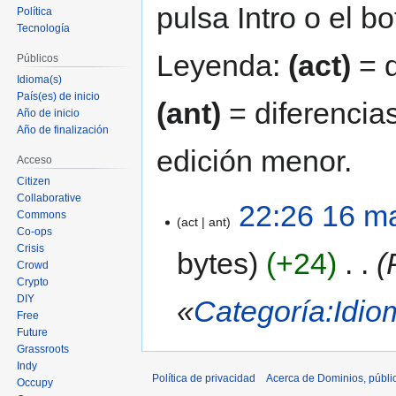
pulsa Intro o el b
Política
Tecnología
Leyenda:
(act)
= d
Públicos
Idioma(s)
País(es) de inicio
(ant)
= diferencias
Año de inicio
Año de finalización
edición menor.
Acceso
Citizen
Collaborative
22:26 16 m
Commons
act
ant
Co-ops
Crisis
bytes
+24
‎
Crowd
Crypto
DIY
«
Categoría:Idio
Free
Future
Grassroots
Indy
Política de privacidad
Acerca de Dominios, públi
Occupy