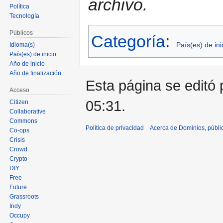
archivo.
navegación
búsqueda
Política
Tecnología
Públicos
Categoría
:
País(es) de ini
Idioma(s)
País(es) de inicio
Año de inicio
Año de finalización
Esta página se editó 
Acceso
05:31.
Citizen
Collaborative
Commons
Política de privacidad
Acerca de Dominios, públi
Co-ops
Crisis
Crowd
Crypto
DIY
Free
Future
Grassroots
Indy
Occupy