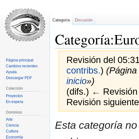
Categoría
Discusión
Categoría:Eur
Revisión del 05:
Página principal
Cambios recientes
contribs.
)
(Página
Ayuda
Descargar PDF
inicio
»)
Colección
(difs.) ← Revisión 
Proyectos
Revisión siguiente
En espera
Dominios
Ir
Ir
Arte
Esta categoría no
Ciencia
a
a
Cultura
la
la
Economía