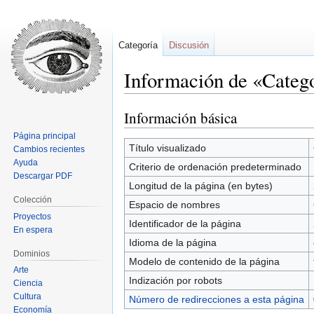
Categoría
Discusión
Información de «Categ
Información básica
Ir
Ir
a
a
Página principal
la
la
Título visualizado
Cambios recientes
navegación
búsqueda
Ayuda
Criterio de ordenación predeterminado
Descargar PDF
Longitud de la página (en bytes)
Colección
Espacio de nombres
Proyectos
Identificador de la página
En espera
Idioma de la página
Dominios
Modelo de contenido de la página
Arte
Indización por robots
Ciencia
Cultura
Número de redirecciones a esta página
Economía