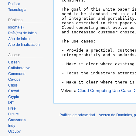
Política
Tecnología
Públicos
Idioma(s)
País(es) de inicio
Año de inicio
Año de finalización
Acceso
Citizen
Collaborative
Commons
Co-ops
Crisis
Volver a
Cloud Computing Use Case Di
Crowd
Crypto
DIY
Free
Future
Política de privacidad
Acerca de Dominios, p
Grassroots
Indy
Occupy