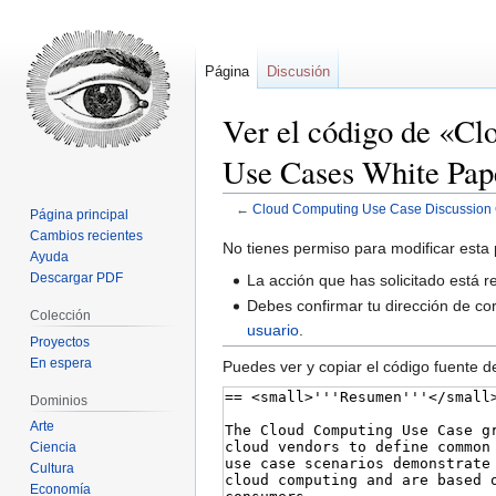
Página
Discusión
Ver el código de «C
Use Cases White Pap
←
Cloud Computing Use Case Discussion G
Página principal
Cambios recientes
Ir
Ir
No tienes permiso para modificar esta 
Ayuda
a
a
Descargar PDF
La acción que has solicitado está r
la
la
Debes confirmar tu dirección de cor
Colección
navegación
búsqueda
usuario
.
Proyectos
En espera
Puedes ver y copiar el código fuente d
Dominios
Arte
Ciencia
Cultura
Economía