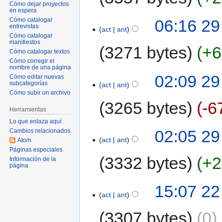
Cómo dejar proyectos
en espera
06:16 29
Cómo catalogar
entrevistas
act
ant
Cómo catalogar
manifiestos
3271 bytes
+6
Cómo catalogar textos
Cómo corregir el
nombre de una página
02:09 29
Cómo editar nuevas
subcategorías
act
ant
Cómo subir un archivo
3265 bytes
-6
Herramientas
Lo que enlaza aquí
02:05 29
Cambios relacionados
act
ant
Atom
Páginas especiales
3332 bytes
+2
Información de la
página
15:07 22
act
ant
3307 bytes
0