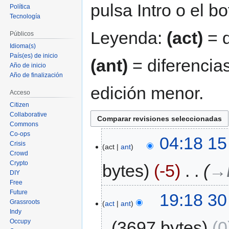
pulsa Intro o el b
Política
Tecnología
Leyenda:
(act)
= d
Públicos
Idioma(s)
País(es) de inicio
(ant)
= diferencias
Año de inicio
Año de finalización
edición menor.
Acceso
Citizen
Collaborative
Commons
Co-ops
04:18 15
Crisis
act
ant
Crowd
Crypto
bytes
-5
‎
→‎
DIY
Free
Future
19:18 30
Grassroots
act
ant
Indy
Occupy
3697 bytes
0