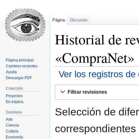
Página
Discusión
Historial de re
«CompraNet»
Página principal
Cambios recientes
Ver los registros de
Ayuda
Descargar PDF
Ir
Ir
Colección
Filtrar revisiones
a
a
Proyectos
la
la
En espera
navegación
búsqueda
Selección de difer
Dominios
Arte
correspondientes 
Ciencia
Cultura
Economía