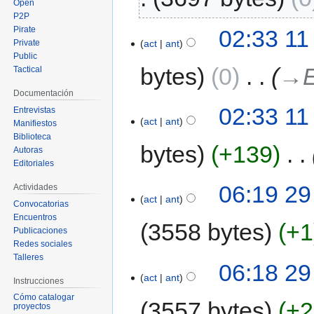
Open
P2P
Pirate
02:33 11
act
ant
Private
Public
bytes
0
‎
→‎
Tactical
Documentación
02:33 11
Entrevistas
act
ant
Manifiestos
Biblioteca
bytes
+139
‎
Autoras
Editoriales
06:19 29
Actividades
act
ant
Convocatorias
Encuentros
3558 bytes
+1
Publicaciones
Redes sociales
Talleres
06:18 29
act
ant
Instrucciones
Cómo catalogar
3557 bytes
+2
proyectos