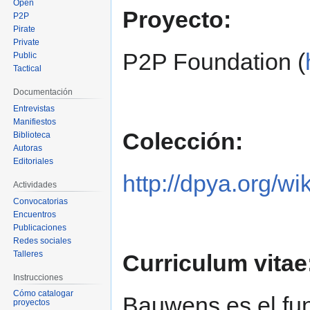
Open
Proyecto:
P2P
Pirate
Private
P2P Foundation (
Public
Tactical
Documentación
Entrevistas
Manifiestos
Colección:
Biblioteca
Autoras
Editoriales
http://dpya.org/w
Actividades
Convocatorias
Encuentros
Publicaciones
Redes sociales
Talleres
Curriculum vitae
Instrucciones
Cómo catalogar
Bauwens es el fun
proyectos