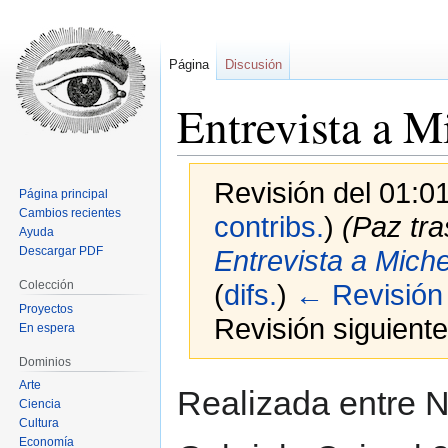
Página
Discusión
Entrevista a 
Revisión del 01:0
Página principal
Cambios recientes
contribs.
)
(Paz tra
Ayuda
Descargar PDF
Entrevista a Mich
Colección
(
difs.
)
← Revisión 
Proyectos
Revisión siguiente
En espera
Dominios
Ir
Ir
Arte
Realizada entre 
Ciencia
a
a
Cultura
la
la
Economía