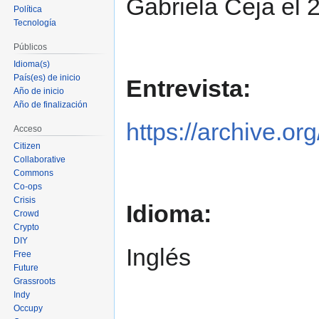
Gabriela Ceja el 
navegación
búsqueda
Política
Tecnología
Públicos
Idioma(s)
País(es) de inicio
Entrevista:
Año de inicio
Año de finalización
https://archive.o
Acceso
Citizen
Collaborative
Commons
Co-ops
Crisis
Idioma:
Crowd
Crypto
DIY
Inglés
Free
Future
Grassroots
Indy
Occupy