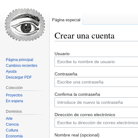
Página especial
Crear una cuenta
Ir
Ir
Usuario
a
a
Página principal
la
la
Cambios recientes
navegación
búsqueda
Ayuda
Contraseña
Descargar PDF
Colección
Confirma la contraseña
Proyectos
En espera
Dominios
Dirección de correo electrónico
Arte
Ciencia
Cultura
Nombre real (opcional)
Economía