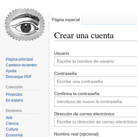
Página especial
Crear una cuenta
Ir
Ir
Usuario
a
a
Página principal
la
la
Cambios recientes
navegación
búsqueda
Ayuda
Contraseña
Descargar PDF
Colección
Confirma la contraseña
Proyectos
En espera
Dominios
Dirección de correo electrónico
Arte
Ciencia
Cultura
Nombre real (opcional)
Economía