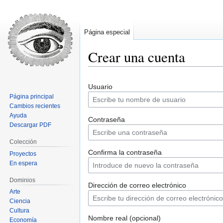
Página especial
Crear una cuenta
Ir
Ir
Usuario
a
a
Página principal
la
la
Cambios recientes
navegación
búsqueda
Ayuda
Contraseña
Descargar PDF
Colección
Confirma la contraseña
Proyectos
En espera
Dominios
Dirección de correo electrónico
Arte
Ciencia
Cultura
Nombre real (opcional)
Economía