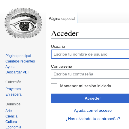
Página especial
Acceder
Ir
Ir
Usuario
a
a
Página principal
la
la
Cambios recientes
navegación
búsqueda
Contraseña
Ayuda
Descargar PDF
Colección
Mantener mi sesión iniciada
Proyectos
En espera
Acceder
Dominios
Ayuda con el acceso
Arte
Ciencia
¿Has olvidado tu contraseña?
Cultura
Economía