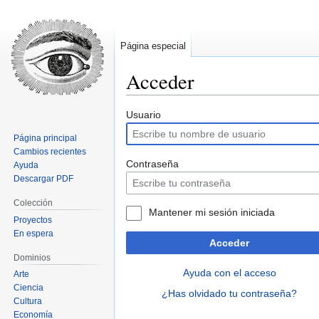
Página especial
Acceder
Ir
Ir
Usuario
a
a
Página principal
la
la
Cambios recientes
navegación
búsqueda
Contraseña
Ayuda
Descargar PDF
Colección
Mantener mi sesión iniciada
Proyectos
En espera
Acceder
Dominios
Ayuda con el acceso
Arte
Ciencia
¿Has olvidado tu contraseña?
Cultura
Economía