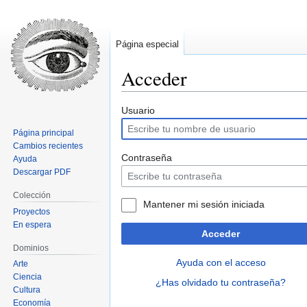
Página especial
Acceder
Ir
Ir
Usuario
a
a
Página principal
la
la
Cambios recientes
navegación
búsqueda
Contraseña
Ayuda
Descargar PDF
Colección
Mantener mi sesión iniciada
Proyectos
En espera
Acceder
Dominios
Ayuda con el acceso
Arte
Ciencia
¿Has olvidado tu contraseña?
Cultura
Economía