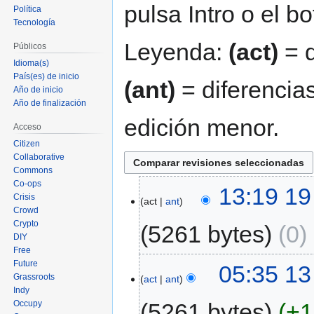
pulsa Intro o el b
Política
Tecnología
Leyenda:
(act)
= d
Públicos
Idioma(s)
País(es) de inicio
(ant)
= diferencias
Año de inicio
Año de finalización
edición menor.
Acceso
Citizen
Collaborative
Commons
Co-ops
13:19 19
Crisis
act
ant
Crowd
Crypto
5261 bytes
0
‎
DIY
Free
Future
05:35 13
Grassroots
act
ant
Indy
Occupy
5261 bytes
+1