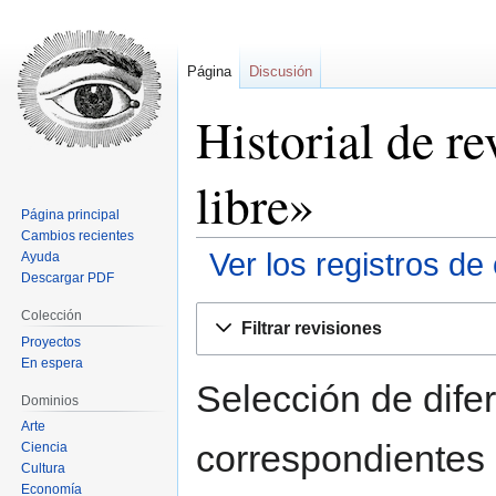
Página
Discusión
Historial de r
libre»
Página principal
Cambios recientes
Ver los registros de
Ayuda
Descargar PDF
Ir
Ir
Colección
Filtrar revisiones
a
a
Proyectos
la
la
En espera
navegación
búsqueda
Selección de difer
Dominios
Arte
correspondientes 
Ciencia
Cultura
Economía