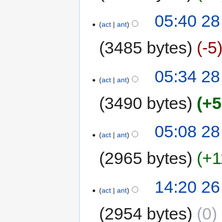
05:40 28
act
ant
3485 bytes
-5
05:34 28
act
ant
3490 bytes
+5
05:08 28
act
ant
2965 bytes
+1
14:20 26
act
ant
2954 bytes
0
‎