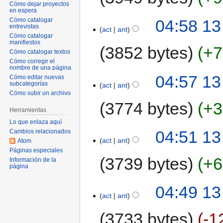
Cómo dejar proyectos
en espera
04:58 13
Cómo catalogar
entrevistas
act
ant
Cómo catalogar
manifiestos
3852 bytes
+7
Cómo catalogar textos
Cómo corregir el
nombre de una página
04:57 13
Cómo editar nuevas
subcategorías
act
ant
Cómo subir un archivo
3774 bytes
+3
Herramientas
Lo que enlaza aquí
04:51 13
Cambios relacionados
act
ant
Atom
Páginas especiales
3739 bytes
+6
Información de la
página
04:49 13
act
ant
3733 bytes
-1