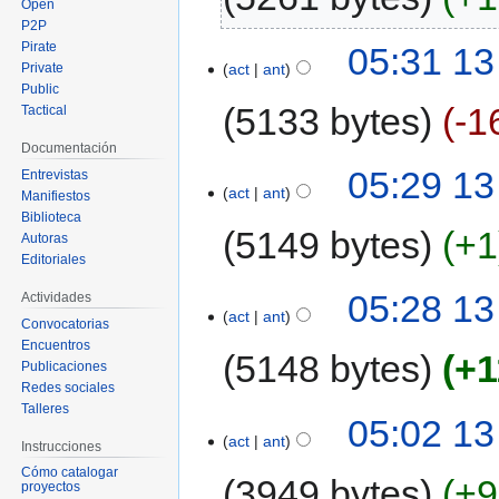
Open
P2P
Pirate
05:31 13
act
ant
Private
Public
5133 bytes
-1
Tactical
Documentación
05:29 13
Entrevistas
act
ant
Manifiestos
Biblioteca
5149 bytes
+1
Autoras
Editoriales
05:28 13
Actividades
act
ant
Convocatorias
Encuentros
5148 bytes
+1
Publicaciones
Redes sociales
Talleres
05:02 13
act
ant
Instrucciones
Cómo catalogar
3949 bytes
+9
proyectos