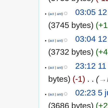
03:05 12
act
ant
3745 bytes
+1
03:04 12
act
ant
3732 bytes
+4
23:12 11
act
ant
bytes
-1
‎
→‎
02:23 5 
act
ant
3686 bytes
+2