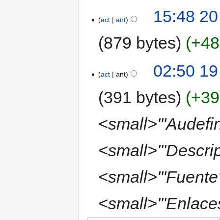
15:48 20
act
ant
879 bytes
+48
02:50 19
act
ant
391 bytes
+39
<small>'''Audefi
<small>'''Descri
<small>'''Fuente
<small>'''Enlaces'