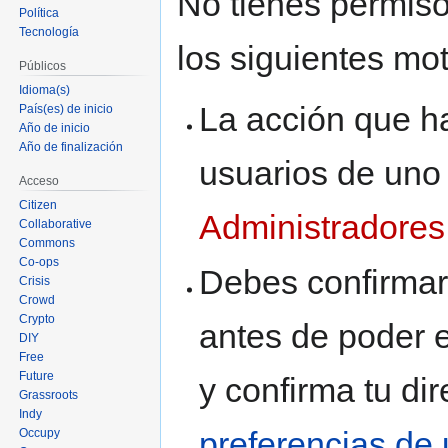
No tienes permiso
a
a
Política
la
la
Tecnología
los siguientes mot
navegación
búsqueda
Públicos
Idioma(s)
La acción que ha
País(es) de inicio
Año de inicio
Año de finalización
usuarios de uno
Acceso
Citizen
Administradores
Collaborative
Commons
Co-ops
Debes confirmar 
Crisis
Crowd
Crypto
antes de poder e
DIY
Free
Future
y confirma tu di
Grassroots
Indy
preferencias de 
Occupy