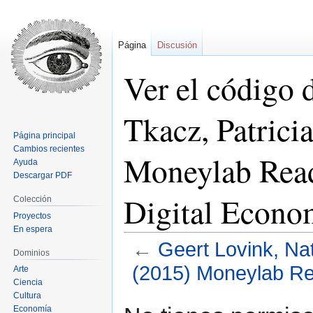
Página
Discusión
Ver el código 
Tkacz, Patricia
Página principal
Cambios recientes
Moneylab Read
Ayuda
Descargar PDF
Digital Econ
Colección
Proyectos
En espera
←
Geert Lovink, Nat
Dominios
(2015) Moneylab Rea
Arte
Ciencia
Cultura
Ir
Ir
Economía