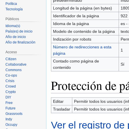
predeterminado
Indu
Política
Longitud de la página (en bytes)
180
Tecnología
Identificador de la página
922
Públicos
Idioma de la página
es -
Idioma(s)
Modelo de contenido de la página
texto
País(es) de inicio
Año de inicio
Indización por robots
Perm
Año de finalización
Número de redirecciones a esta
1
Acceso
página
Citizen
Contado como página de
Sí
Collaborative
contenido
Commons
Co-ops
Protección de p
Crisis
Crowd
Crypto
DIY
Editar
Permitir todos los usuarios (inf
Free
Future
Trasladar
Permitir todos los usuarios (inf
Grassroots
Indy
Ver el registro de
Occupy