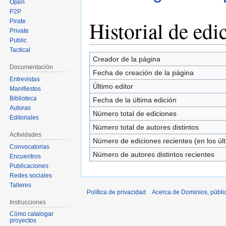
Open
P2P
Historial de edi
Pirate
Private
Public
Tactical
Creador de la página
Documentación
Fecha de creación de la página
Entrevistas
Último editor
Manifiestos
Biblioteca
Fecha de la última edición
Autoras
Número total de ediciones
Editoriales
Número total de autores distintos
Actividades
Número de ediciones recientes (en los úl
Convocatorias
Número de autores distintos recientes
Encuentros
Publicaciones
Redes sociales
Talleres
Política de privacidad
Acerca de Dominios, públi
Instrucciones
Cómo catalogar
proyectos