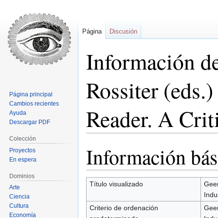
Página
Discusión
Información d
Rossiter (eds.
Página principal
Cambios recientes
Reader. A Crit
Ayuda
Descargar PDF
Colección
Información bás
Ir
Ir
Proyectos
a
a
En espera
la
la
Dominios
navegación
búsqueda
Título visualizado
Geer
Arte
Indu
Ciencia
Cultura
Criterio de ordenación
Geer
Economía