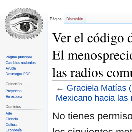
Página
Discusión
Ver el código 
El menospreci
Página principal
Cambios recientes
las radios com
Ayuda
Descargar PDF
Colección
←
Graciela Matías 
Proyectos
Mexicano hacia las 
En espera
Dominios
Ir
Ir
No tienes permiso
Arte
a
a
Ciencia
la
la
Cultura
los siguientes mot
navegación
búsqueda
Economía