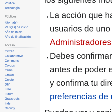
Política
Tecnología
La acción que ha
Públicos
Idioma(s)
usuarios de uno
País(es) de inicio
Año de inicio
Año de finalización
Administradores
Acceso
Citizen
Debes confirmar 
Collaborative
Commons
Co-ops
antes de poder e
Crisis
Crowd
Crypto
y confirma tu di
DIY
Free
preferencias de 
Future
Grassroots
Indy
Occupy