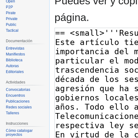
Puedes ver y copi
Open
P2P
Pirate
página.
Private
Public
Tactical
Documentación
Entrevistas
Manifiestos
Biblioteca
Autoras
Editoriales
Actividades
Convocatorias
Encuentros
Publicaciones
Redes sociales
Talleres
Instrucciones
Cómo catalogar
proyectos