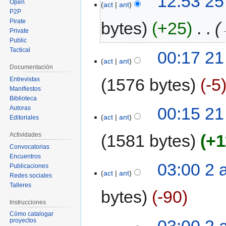
12:53 25
Open
act
ant
P2P
Pirate
bytes
+25
‎
Private
Public
Tactical
00:17 21
act
ant
Documentación
1576 bytes
-5
Entrevistas
Manifiestos
Biblioteca
00:15 21
Autoras
act
ant
Editoriales
Actividades
1581 bytes
+1
Convocatorias
Encuentros
03:00 2 
Publicaciones
act
ant
Redes sociales
Talleres
bytes
-90
Instrucciones
Cómo catalogar
03:00 2 
proyectos