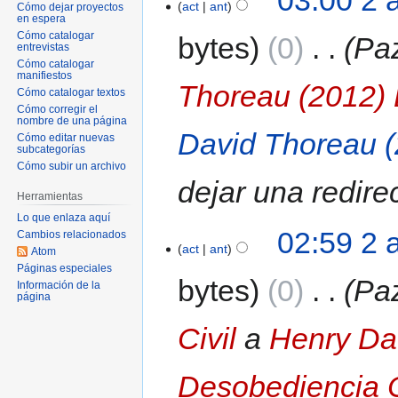
act
ant
Cómo dejar proyectos
en espera
Cómo catalogar
bytes
0
‎
Pa
entrevistas
Cómo catalogar
manifiestos
Thoreau (2012) 
Cómo catalogar textos
Cómo corregir el
nombre de una página
David Thoreau (
Cómo editar nuevas
subcategorías
Cómo subir un archivo
dejar una redire
Herramientas
Lo que enlaza aquí
02:59 2 
Cambios relacionados
act
ant
Atom
Páginas especiales
bytes
0
‎
Pa
Información de la
página
Civil
a
Henry Da
Desobediencia C