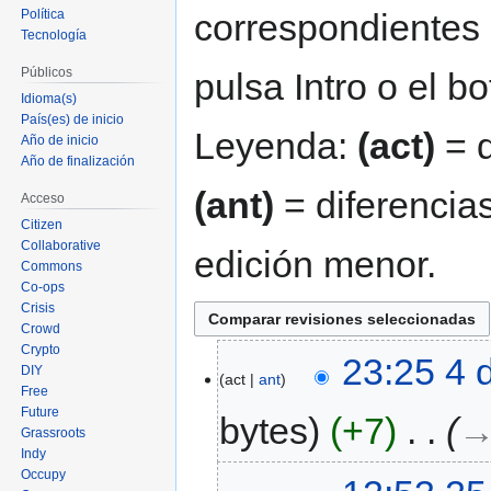
correspondientes 
Política
Tecnología
Públicos
pulsa Intro o el b
Idioma(s)
País(es) de inicio
Leyenda:
(act)
= d
Año de inicio
Año de finalización
(ant)
= diferencias
Acceso
Citizen
Collaborative
edición menor.
Commons
Co-ops
Crisis
Crowd
Crypto
23:25 4 
DIY
act
ant
Free
Future
bytes
+7
‎
→
Grassroots
Indy
Occupy