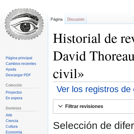
Página
Discusión
Historial de r
David Thoreau
Página principal
Cambios recientes
civil»
Ayuda
Descargar PDF
Colección
Ver los registros de
Proyectos
En espera
Ir
Ir
Filtrar revisiones
Dominios
a
a
la
la
Arte
Ciencia
navegación
búsqueda
Selección de difer
Cultura
Economía