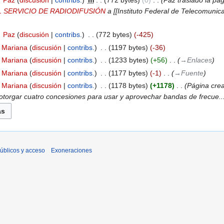
‎
Paz
discusión
contribs.
‎
m
772 bytes
0
‎
Paz trasladó la pá
 SERVICIO DE RADIODIFUSIÓN
a [[Instituto Federal de Telecomunic
‎
Paz
discusión
contribs.
‎
772 bytes
-425
Mariana
discusión
contribs.
‎
1197 bytes
-36
Mariana
discusión
contribs.
‎
1233 bytes
+56
‎
→‎Enlaces
Mariana
discusión
contribs.
‎
1177 bytes
-1
‎
→‎Fuente
Mariana
discusión
contribs.
‎
1178 bytes
+1178
‎
Página crea
otorgar cuatro concesiones para usar y aprovechar bandas de frecue..
úblicos y acceso
Exoneraciones