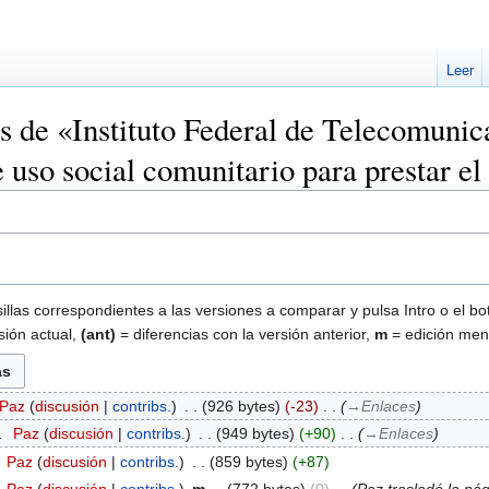
Leer
es de «Instituto Federal de Telecomuni
 uso social comunitario para prestar el
illas correspondientes a las versiones a comparar y pulsa Intro o el bo
sión actual,
(ant)
= diferencias con la versión anterior,
m
= edición men
Paz
discusión
contribs.
‎
926 bytes
-23
‎
→‎Enlaces
1
‎
Paz
discusión
contribs.
‎
949 bytes
+90
‎
→‎Enlaces
‎
Paz
discusión
contribs.
‎
859 bytes
+87