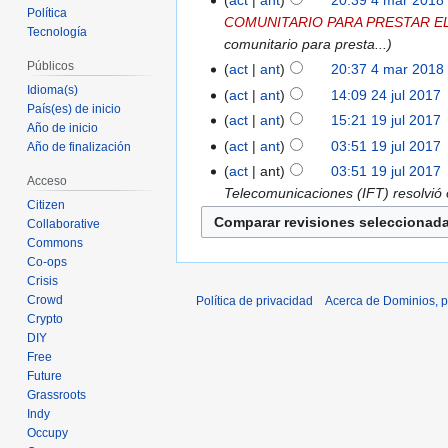
act
ant
20:39 4 mar 2018
Política
COMUNITARIO PARA PRESTAR EL
Tecnología
comunitario para presta...
Públicos
act
ant
20:37 4 mar 2018
Idioma(s)
act
ant
14:09 24 jul 2017
‎
País(es) de inicio
act
ant
15:21 19 jul 2017
‎
Año de inicio
act
ant
03:51 19 jul 2017
‎
Año de finalización
act
ant
03:51 19 jul 2017
‎
Acceso
Telecomunicaciones (IFT) resolvió 
Citizen
Collaborative
Commons
Co-ops
Crisis
Crowd
Política de privacidad
Acerca de Dominios, p
Crypto
DIY
Free
Future
Grassroots
Indy
Occupy