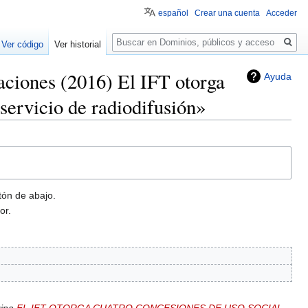
español
Crear una cuenta
Acceder
Buscar
Ver código
Ver historial
caciones (2016) El IFT otorga
Ayuda
 servicio de radiodifusión»
tón de abajo.
or.