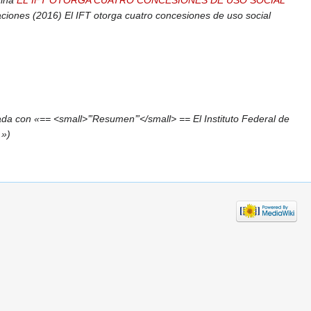
gina
EL IFT OTORGA CUATRO CONCESIONES DE USO SOCIAL
aciones (2016) El IFT otorga cuatro concesiones de uso social
da con «== <small>’’’Resumen’’’</small> == El Instituto Federal de
.»