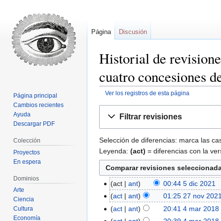
Página
Discusión
Historial de revision
cuatro concesiones de
Ver los registros de esta página
Página principal
Cambios recientes
Ir
Ir
Ayuda
Filtrar revisiones
a
a
Descargar PDF
la
la
Selección de diferencias: marca las cas
Colección
navegación
búsqueda
Leyenda:
(act)
= diferencias con la ver
Proyectos
En espera
Dominios
act
ant
00:44 5 dic 2021
‎
Arte
act
ant
01:25 27 nov 202
Ciencia
act
ant
20:41 4 mar 2018
Cultura
Economía