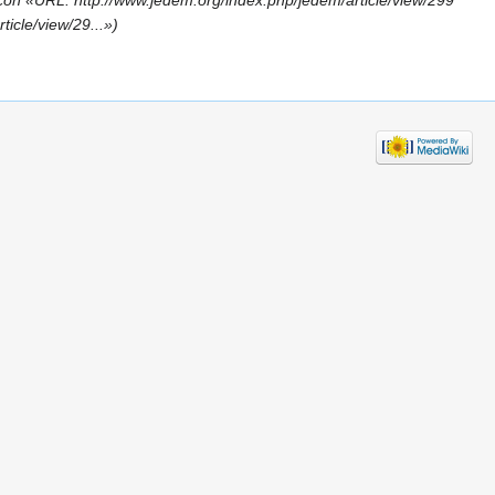
on «URL: http://www.jedem.org/index.php/jedem/article/view/299
icle/view/29...»