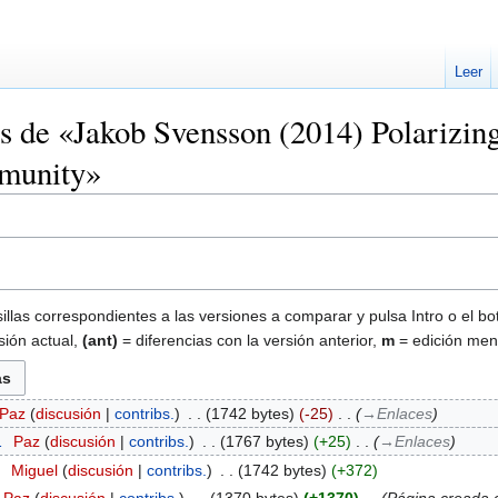
Leer
es de «Jakob Svensson (2014) Polarizing
munity»
illas correspondientes a las versiones a comparar y pulsa Intro o el bo
sión actual,
(ant)
= diferencias con la versión anterior,
m
= edición men
Paz
discusión
contribs.
‎
1742 bytes
-25
‎
→‎Enlaces
1
‎
Paz
discusión
contribs.
‎
1767 bytes
+25
‎
→‎Enlaces
7
‎
Miguel
discusión
contribs.
‎
1742 bytes
+372