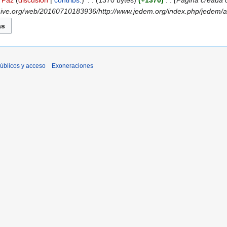
Paz
discusión
contribs.
‎
1370 bytes
+1370
‎
Página creada c
ive.org/web/20160710183936/http://www.jedem.org/index.php/jedem/art
úblicos y acceso
Exoneraciones