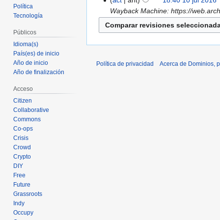
act
ant
18:40 10 jul 2016
‎
Política
Wayback Machine: https://web.arch
Tecnología
Públicos
Idioma(s)
País(es) de inicio
Año de inicio
Política de privacidad
Acerca de Dominios, p
Año de finalización
Acceso
Citizen
Collaborative
Commons
Co-ops
Crisis
Crowd
Crypto
DIY
Free
Future
Grassroots
Indy
Occupy