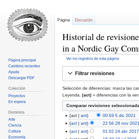
Página
Discusión
Historial de revision
in a Nordic Gay Com
Ver los registros de esta página
Página principal
Cambios recientes
Ir
Ir
Ayuda
Filtrar revisiones
a
a
Descargar PDF
la
la
Selección de diferencias: marca las cas
Colección
navegación
búsqueda
Leyenda:
(act)
= diferencias con la ver
Proyectos
En espera
Dominios
act
ant
00:59 5 dic 2021
‎
Arte
act
ant
22:56 28 nov 202
Ciencia
act
ant
01:02 24 abr 201
Cultura
Economía