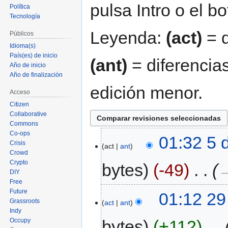
pulsa Intro o el b
Política
Tecnología
Leyenda:
(act)
= d
Públicos
Idioma(s)
País(es) de inicio
(ant)
= diferencias
Año de inicio
Año de finalización
edición menor.
Acceso
Citizen
Collaborative
Commons
Co-ops
01:32 5 
Crisis
act
ant
Crowd
Crypto
bytes
-49
‎
→
DIY
Free
Future
01:12 29
Grassroots
act
ant
Indy
Occupy
bytes
+112
‎