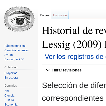
Página
Discusión
Historial de r
Lessig (2009) 
Página principal
Cambios recientes
Ver los registros de
Ayuda
Descargar PDF
Ir
Ir
Colección
Filtrar revisiones
a
a
Proyectos
la
la
En espera
navegación
búsqueda
Selección de difer
Dominios
Arte
correspondientes 
Ciencia
Cultura
Economía