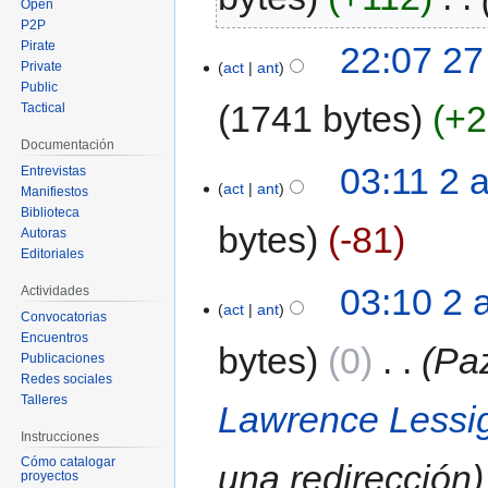
Open
P2P
Pirate
22:07 27
act
ant
Private
Public
1741 bytes
+2
Tactical
Documentación
03:11 2 
Entrevistas
act
ant
Manifiestos
Biblioteca
bytes
-81
Autoras
Editoriales
03:10 2 
Actividades
act
ant
Convocatorias
Encuentros
bytes
0
‎
Pa
Publicaciones
Redes sociales
Talleres
Lawrence Lessig
Instrucciones
Cómo catalogar
una redirección
proyectos