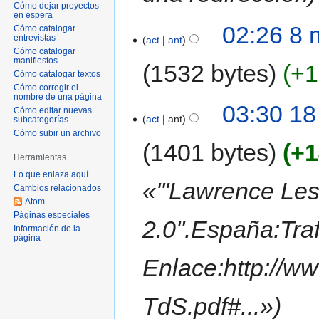
Cómo dejar proyectos
en espera
02:26 8 
Cómo catalogar
entrevistas
act
ant
Cómo catalogar
manifiestos
1532 bytes
+1
Cómo catalogar textos
Cómo corregir el
nombre de una página
03:30 18
Cómo editar nuevas
act
ant
subcategorías
Cómo subir un archivo
1401 bytes
+1
Herramientas
Lo que enlaza aquí
«'''Lawrence Les
Cambios relacionados
Atom
Páginas especiales
2.0''.España:Traf
Información de la
página
Enlace:http://w
TdS.pdf#...»