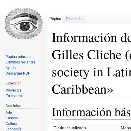
Página
Discusión
Información d
Gilles Cliche (
Página principal
Cambios recientes
society in Lat
Ayuda
Descargar PDF
Caribbean»
Colección
Proyectos
En espera
Información bás
Dominios
Ir
Ir
a
a
Arte
Ciencia
la
la
Cultura
navegación
búsqueda
Título visualizado
Marce
Economía