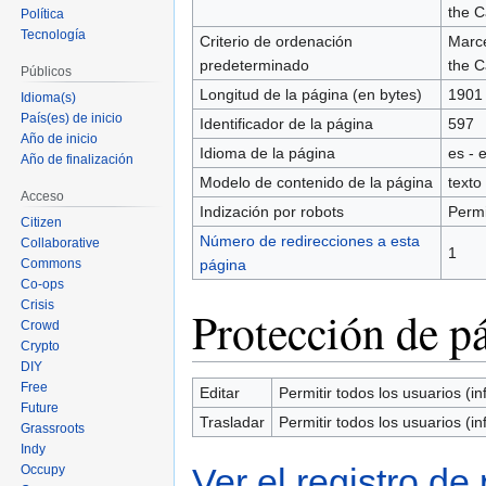
the C
Política
Tecnología
Criterio de ordenación
Marce
predeterminado
the C
Públicos
Longitud de la página (en bytes)
1901
Idioma(s)
País(es) de inicio
Identificador de la página
597
Año de inicio
Idioma de la página
es - 
Año de finalización
Modelo de contenido de la página
texto 
Acceso
Indización por robots
Permi
Citizen
Número de redirecciones a esta
Collaborative
1
Commons
página
Co-ops
Crisis
Protección de p
Crowd
Crypto
DIY
Free
Editar
Permitir todos los usuarios (inf
Future
Trasladar
Permitir todos los usuarios (inf
Grassroots
Indy
Ver el registro de
Occupy