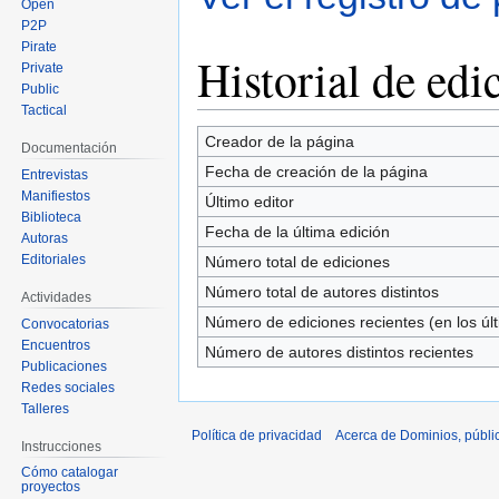
Open
P2P
Pirate
Historial de edi
Private
Public
Tactical
Creador de la página
Documentación
Fecha de creación de la página
Entrevistas
Manifiestos
Último editor
Biblioteca
Fecha de la última edición
Autoras
Editoriales
Número total de ediciones
Número total de autores distintos
Actividades
Número de ediciones recientes (en los úl
Convocatorias
Encuentros
Número de autores distintos recientes
Publicaciones
Redes sociales
Talleres
Política de privacidad
Acerca de Dominios, públi
Instrucciones
Cómo catalogar
proyectos