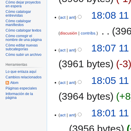
Cómo dejar proyectos
en espera
18:08 11
Cómo catalogar
entrevistas
act
ant
Cómo catalogar
manifiestos
‎
396
Cómo catalogar textos
discusión
contribs.
Cómo corregir el
nombre de una página
18:07 11
Cómo editar nuevas
subcategorías
act
ant
Cómo subir un archivo
3961 bytes
-3
Herramientas
Lo que enlaza aquí
18:05 11
Cambios relacionados
act
ant
Atom
Páginas especiales
3964 bytes
+8
Información de la
página
18:01 11
act
ant
3956 bytes