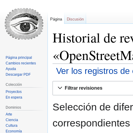
Página
Discusión
Historial de re
«OpenStreetM
Página principal
Cambios recientes
Ver los registros de
Ayuda
Descargar PDF
Ir
Ir
Colección
Filtrar revisiones
a
a
Proyectos
la
la
En espera
navegación
búsqueda
Selección de difer
Dominios
Arte
correspondientes 
Ciencia
Cultura
Economía