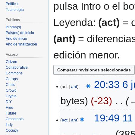
pulsa Intro o el b
Política
Tecnología
Leyenda:
(act)
= d
Públicos
Idioma(s)
País(es) de inicio
(ant)
= diferencias
Año de inicio
Año de finalización
edición menor.
Acceso
Citizen
Collaborative
Commons
Co-ops
20:33 6 
Crisis
act
ant
Crowd
Crypto
bytes
-23
‎
→
DIY
Free
Future
19:49 11
Grassroots
act
ant
Indy
Occupy
‎
385