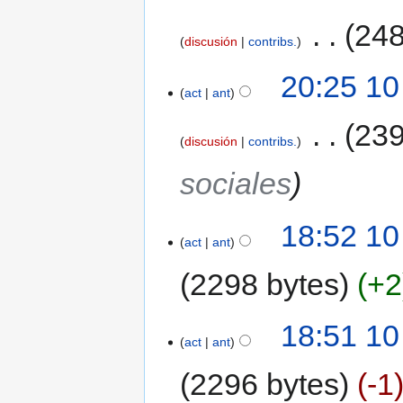
‎
248
discusión
contribs.
20:25 10
act
ant
‎
239
discusión
contribs.
sociales
18:52 10
act
ant
2298 bytes
+2
18:51 10
act
ant
2296 bytes
-1