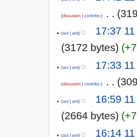
‎
319
discusión
contribs.
17:37 11
act
ant
3172 bytes
+7
17:33 11
act
ant
‎
309
discusión
contribs.
16:59 11
act
ant
2664 bytes
+7
16:14 11
act
ant