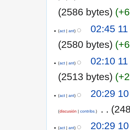
2586 bytes
+6
02:45 11
act
ant
2580 bytes
+6
02:10 11
act
ant
2513 bytes
+2
20:29 10
act
ant
‎
248
discusión
contribs.
20:29 10
act
ant