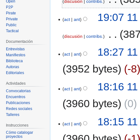
discusión
contribs.
Open
P2P
Pirate
19:07 11
act
ant
Private
Public
‎
387
Tactical
discusión
contribs.
Documentación
18:27 11
Entrevistas
act
ant
Manifiestos
Biblioteca
3952 bytes
-8
Autoras
Editoriales
18:16 11
Actividades
act
ant
Convocatorias
Encuentros
3960 bytes
0
‎
Publicaciones
Redes sociales
Talleres
18:15 11
act
ant
Instrucciones
Cómo catalogar
3960 bytes
-1
proyectos