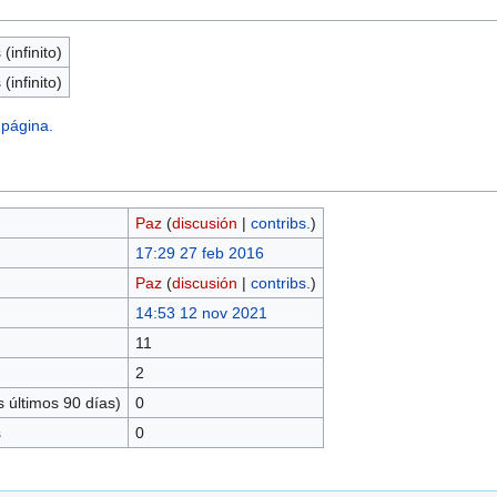
(infinito)
(infinito)
 página.
Paz
(
discusión
|
contribs.
)
17:29 27 feb 2016
Paz
(
discusión
|
contribs.
)
14:53 12 nov 2021
11
2
 últimos 90 días)
0
s
0