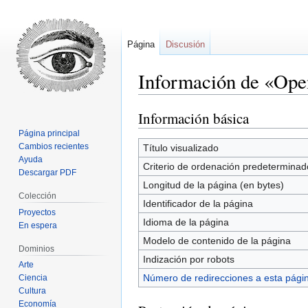
Página
Discusión
Información de «Op
Información básica
Ir
Ir
a
a
Página principal
la
la
Cambios recientes
Título visualizado
Ayuda
navegación
búsqueda
Criterio de ordenación predeterminad
Descargar PDF
Longitud de la página (en bytes)
Colección
Identificador de la página
Proyectos
Idioma de la página
En espera
Modelo de contenido de la página
Dominios
Indización por robots
Arte
Número de redirecciones a esta pági
Ciencia
Cultura
Economía