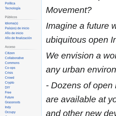
Política
Movement?
Tecnología
Públicos
Imagine a future w
Idioma(s)
País(es) de inicio
Año de inicio
ubiquitous open In
Año de finalización
Acceso
We envision a wor
Citizen
Collaborative
Commons
any urban enviro
Co-ops
Crisis
Crowd
- Dozens of open
Crypto
DIY
Free
are available at yo
Future
Grassroots
Indy
and other new dev
Occupy