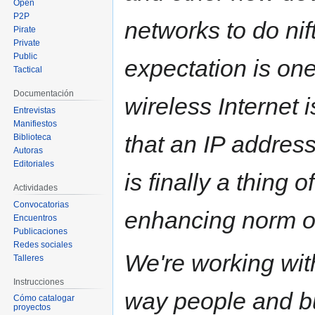
Open
P2P
networks to do nif
Pirate
Private
Public
expectation is one
Tactical
Documentación
wireless Internet i
Entrevistas
Manifiestos
that an IP address
Biblioteca
Autoras
Editoriales
is finally a thing 
Actividades
Convocatorias
enhancing norm o
Encuentros
Publicaciones
Redes sociales
We're working wit
Talleres
Instrucciones
way people and bu
Cómo catalogar
proyectos