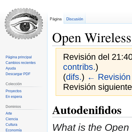
Página
Discusión
Open Wireles
Revisión del 21:4
Página principal
Cambios recientes
contribs.
)
Ayuda
Descargar PDF
(
difs.
)
← Revisión 
Colección
Revisión siguiente
Proyectos
En espera
Autodenifidos
Ir
Ir
Dominios
a
a
Arte
la
la
Ciencia
navegación
búsqueda
What is the Open
Cultura
Economía