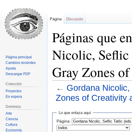
Página
Discusión
Páginas que e
Nicolic, Seflic
Página principal
Cambios recientes
Gray Zones of 
Ayuda
Descargar PDF
Colección
←
Gordana Nicolic, 
Proyectos
Zones of Creativity 
En espera
Dominios
Ir
Ir
Lo que enlaza aquí
Arte
a
a
Ciencia
Página:
la
la
Cultura
navegación
búsqueda
Economía