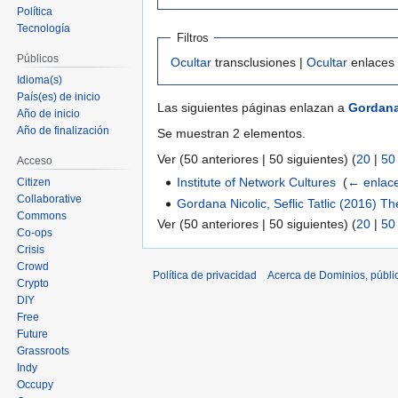
Política
Tecnología
Filtros
Públicos
Ocultar
transclusiones |
Ocultar
enlaces
Idioma(s)
País(es) de inicio
Las siguientes páginas enlazan a
Gordana 
Año de inicio
Año de finalización
Se muestran 2 elementos.
Ver (50 anteriores | 50 siguientes) (
20
|
50
Acceso
Institute of Network Cultures
‎
(
← enlac
Citizen
Collaborative
Gordana Nicolic, Seflic Tatlic (2016) T
Commons
Ver (50 anteriores | 50 siguientes) (
20
|
50
Co-ops
Crisis
Crowd
Política de privacidad
Acerca de Dominios, públi
Crypto
DIY
Free
Future
Grassroots
Indy
Occupy