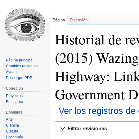
Página
Discusión
Historial de r
(2015) Wazing
Página principal
Cambios recientes
Highway: Link
Ayuda
Descargar PDF
Government Da
Colección
Proyectos
En espera
Ver los registros de
Dominios
Arte
Ir
Ir
Ciencia
Filtrar revisiones
a
a
Cultura
Economía
la
la