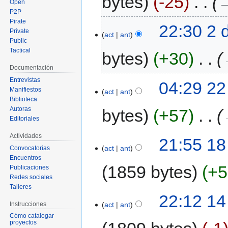
bytes
-25
‎
→
Open
P2P
Pirate
22:30 2 
Private
act
ant
Public
Tactical
bytes
+30
‎
Documentación
Entrevistas
04:29 22
Manifiestos
act
ant
Biblioteca
Autoras
bytes
+57
‎
Editoriales
Actividades
21:55 18
act
ant
Convocatorias
Encuentros
1859 bytes
+5
Publicaciones
Redes sociales
Talleres
22:12 14
Instrucciones
act
ant
Cómo catalogar
proyectos