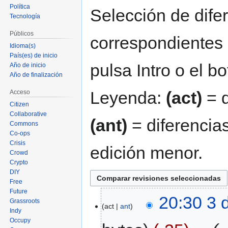
Política
navegación
búsqueda
Selección de difer
Tecnología
Públicos
correspondientes 
Idioma(s)
País(es) de inicio
pulsa Intro o el b
Año de inicio
Año de finalización
Leyenda:
(act)
= d
Acceso
Citizen
Collaborative
(ant)
= diferencias
Commons
Co-ops
Crisis
edición menor.
Crowd
Crypto
DIY
Free
Future
20:30 3 
Grassroots
act
ant
Indy
Occupy