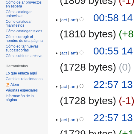
1809 bytes
-1
Cómo dejar proyectos
en espera
Cómo catalogar
00:58 14
entrevistas
act
ant
Cómo catalogar
manifiestos
1810 bytes
+8
Cómo catalogar textos
Cómo corregir el
nombre de una página
Cómo editar nuevas
00:55 14
subcategorías
act
ant
Cómo subir un archivo
1728 bytes
0
Herramientas
Lo que enlaza aquí
Cambios relacionados
22:57 13
Atom
act
ant
Páginas especiales
Información de la
1728 bytes
-1
página
22:57 13
act
ant
1729 bytes
+1