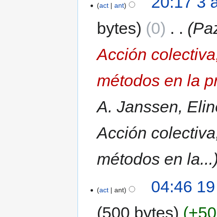
20:17 3 
act
ant
bytes
0
‎
Pa
Acción colectiv
métodos en la p
A. Janssen, Elin
Acción colectiv
métodos en la...
04:46 19
act
ant
500 bytes
+50