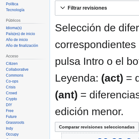
Ir
Ir
Política
Filtrar revisiones
Tecnología
a
a
la
la
Públicos
navegación
búsqueda
Selección de difer
Idioma(s)
País(es) de inicio
Año de inicio
correspondientes 
Año de finalización
Acceso
pulsa Intro o el b
Citizen
Collaborative
Leyenda:
(act)
= d
Commons
Co-ops
Crisis
(ant)
= diferencias
Crowd
Crypto
DIY
edición menor.
Free
Future
Grassroots
Indy
Occupy