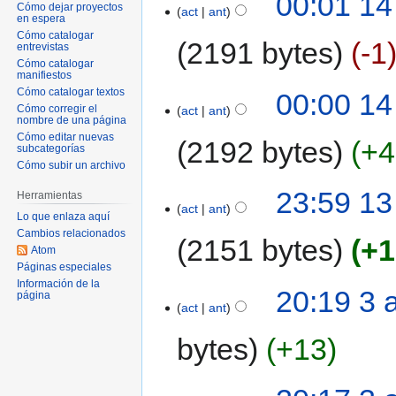
00:01 14
Cómo dejar proyectos
act
ant
en espera
Cómo catalogar
2191 bytes
-1
entrevistas
Cómo catalogar
manifiestos
Cómo catalogar textos
00:00 14
Cómo corregir el
act
ant
nombre de una página
Cómo editar nuevas
2192 bytes
+4
subcategorías
Cómo subir un archivo
23:59 13
Herramientas
act
ant
Lo que enlaza aquí
Cambios relacionados
2151 bytes
+1
Atom
Páginas especiales
Información de la
20:19 3 
página
act
ant
bytes
+13