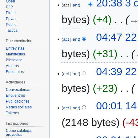
20:38 3 
Open
act
ant
P2P
Pirate
bytes
+4
‎
→
Private
Public
Tactical
04:47 22
act
ant
Documentación
Entrevistas
bytes
+31
‎
Manifiestos
Biblioteca
Autoras
04:39 22
Editoriales
act
ant
Actividades
bytes
+23
‎
Convocatorias
Encuentros
Publicaciones
00:01 14
Redes sociales
act
ant
Talleres
2148 bytes
-4
Instrucciones
Cómo catalogar
proyectos