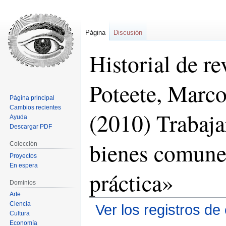
Página
Discusión
Historial de r
Poteete, Marco
Página principal
Cambios recientes
(2010) Trabaja
Ayuda
Descargar PDF
bienes comunes
Colección
Proyectos
En espera
práctica»
Dominios
Arte
Ciencia
Ver los registros de
Cultura
Economía