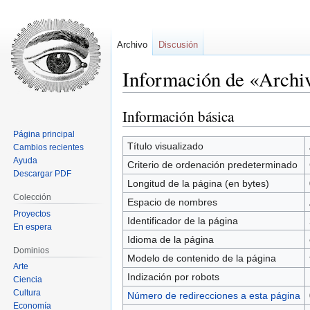
Archivo
Discusión
Información de «Archiv
Información básica
Ir
Ir
a
a
Página principal
la
la
Título visualizado
Cambios recientes
navegación
búsqueda
Ayuda
Criterio de ordenación predeterminado
Descargar PDF
Longitud de la página (en bytes)
Colección
Espacio de nombres
Proyectos
Identificador de la página
En espera
Idioma de la página
Dominios
Modelo de contenido de la página
Arte
Indización por robots
Ciencia
Cultura
Número de redirecciones a esta página
Economía