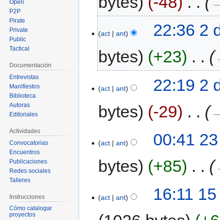
bytes
-48
‎
→
Open
P2P
Pirate
22:36 2 
Private
act
ant
Public
Tactical
bytes
+23
‎
Documentación
Entrevistas
22:19 2 
Manifiestos
act
ant
Biblioteca
Autoras
bytes
-29
‎
→
Editoriales
Actividades
00:41 23
act
ant
Convocatorias
Encuentros
bytes
+85
‎
Publicaciones
Redes sociales
Talleres
16:11 15
Instrucciones
act
ant
Cómo catalogar
proyectos