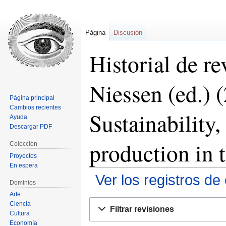
Página
Discusión
Historial de r
Niessen (ed.)
Página principal
Cambios recientes
Sustainability
Ayuda
Descargar PDF
production in 
Colección
Proyectos
En espera
Ver los registros de
Dominios
Arte
Ir
Ir
Ciencia
Filtrar revisiones
a
a
Cultura
Economía
la
la