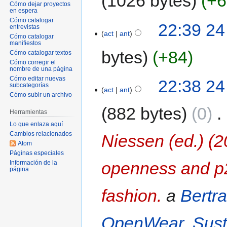
1026 bytes
+6
Cómo dejar proyectos
en espera
Cómo catalogar
22:39 24
entrevistas
act
ant
Cómo catalogar
manifiestos
bytes
+84
Cómo catalogar textos
Cómo corregir el
nombre de una página
Cómo editar nuevas
22:38 24
subcategorías
act
ant
Cómo subir un archivo
882 bytes
0
‎
Herramientas
Lo que enlaza aquí
Cambios relacionados
Niessen (ed.) (2
Atom
Páginas especiales
openness and p2
Información de la
página
fashion.
a
Bertr
OpenWear. Susta