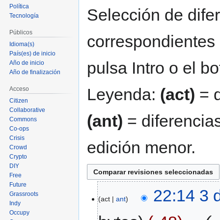
Política
navegación
búsqueda
Selección de difer
Tecnología
Públicos
correspondientes 
Idioma(s)
País(es) de inicio
pulsa Intro o el b
Año de inicio
Año de finalización
Leyenda:
(act)
= d
Acceso
Citizen
Collaborative
(ant)
= diferencias
Commons
Co-ops
Crisis
edición menor.
Crowd
Crypto
DIY
Free
Future
22:14 3 
Grassroots
act
ant
Indy
Occupy