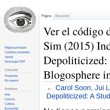
Página
Discusión
Ver el código 
Sim (2015) Ind
Página principal
Cambios recientes
Depoliticized:
Ayuda
Descargar PDF
Blogosphere i
Colección
Proyectos
En espera
←
Carol Soon, Jui L
Dominios
Depoliticized: A St
Arte
Ciencia
Cultura
Ir
Ir
Economía