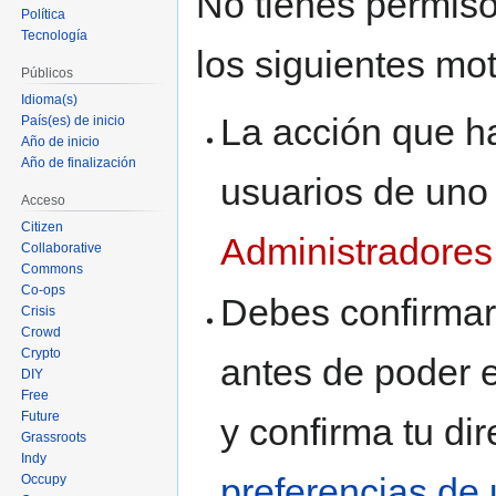
No tienes permiso
a
a
Política
la
la
Tecnología
los siguientes mot
navegación
búsqueda
Públicos
Idioma(s)
La acción que ha
País(es) de inicio
Año de inicio
Año de finalización
usuarios de uno
Acceso
Citizen
Administradores
Collaborative
Commons
Co-ops
Debes confirmar 
Crisis
Crowd
Crypto
antes de poder e
DIY
Free
Future
y confirma tu di
Grassroots
Indy
preferencias de 
Occupy