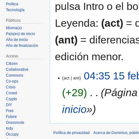
pulsa Intro o el b
Política
Tecnología
Leyenda:
(act)
= d
Públicos
Idioma(s)
País(es) de inicio
(ant)
= diferencias
Año de inicio
Año de finalización
edición menor.
Acceso
Citizen
Collaborative
04:35 15 fe
Commons
act
ant
Co-ops
Crisis
+29
‎
Página
Crowd
Crypto
DIY
inicio
»
Free
Future
Grassroots
Indy
Política de privacidad
Acerca de Dominios, públi
Occupy