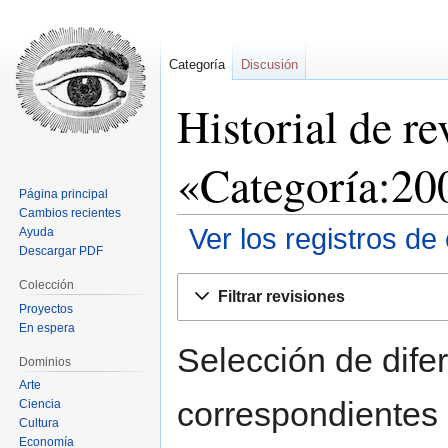
Categoría
Discusión
Historial de re
«Categoría:20
Página principal
Cambios recientes
Ver los registros de
Ayuda
Descargar PDF
Ir
Ir
Colección
Filtrar revisiones
a
a
Proyectos
la
la
En espera
navegación
búsqueda
Selección de difer
Dominios
Arte
correspondientes 
Ciencia
Cultura
Economía