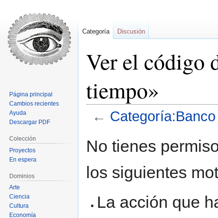
Categoría
Discusión
Ver el código 
tiempo»
Página principal
Cambios recientes
←
Categoría:Banco
Ayuda
Descargar PDF
Ir
Ir
Colección
No tienes permiso
a
a
Proyectos
la
la
En espera
los siguientes mot
navegación
búsqueda
Dominios
Arte
La acción que ha
Ciencia
Cultura
Economía