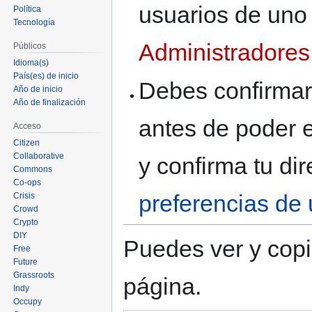
usuarios de uno
Política
Tecnología
Administradores
Públicos
Idioma(s)
País(es) de inicio
Debes confirmar 
Año de inicio
Año de finalización
antes de poder e
Acceso
Citizen
Collaborative
y confirma tu di
Commons
Co-ops
preferencias de 
Crisis
Crowd
Crypto
DIY
Puedes ver y copi
Free
Future
Grassroots
página.
Indy
Occupy