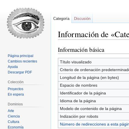
Categoría
Discusión
Información de «Cat
Información básica
Ir
Ir
a
a
Página principal
la
la
Cambios recientes
Título visualizado
Ayuda
navegación
búsqueda
Criterio de ordenación predeterminad
Descargar PDF
Longitud de la página (en bytes)
Colección
Espacio de nombres
Proyectos
Identificador de la página
En espera
Idioma de la página
Dominios
Modelo de contenido de la página
Arte
Indización por robots
Ciencia
Cultura
Número de redirecciones a esta pági
Economía