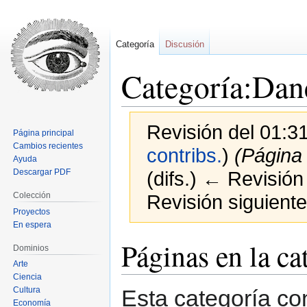
Categoría
Discusión
Categoría:Dan
Revisión del 01:3
Página principal
Cambios recientes
contribs.
)
(Página
Ayuda
Descargar PDF
(difs.) ← Revisión 
Colección
Revisión siguiente
Proyectos
En espera
Ir
Ir
Páginas en la c
Dominios
a
a
Arte
la
la
Ciencia
navegación
búsqueda
Esta categoría co
Cultura
Economía