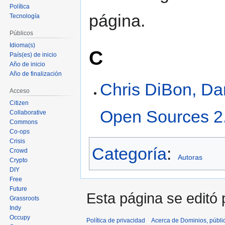
Política
página.
Tecnología
Públicos
Idioma(s)
C
País(es) de inicio
Año de inicio
Año de finalización
Chris DiBon, Da
Acceso
Citizen
Open Sources 2.
Collaborative
Commons
Co-ops
Crisis
Categoría
:
Crowd
Autoras
Crypto
DIY
Free
Future
Esta página se editó 
Grassroots
Indy
Occupy
Política de privacidad
Acerca de Dominios, públi