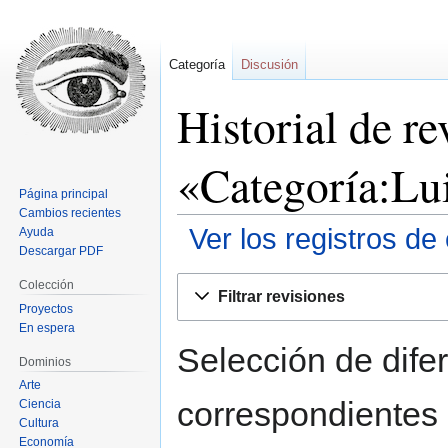
Categoría
Discusión
Historial de re
«Categoría:Lu
Página principal
Cambios recientes
Ver los registros de
Ayuda
Descargar PDF
Ir
Ir
Colección
Filtrar revisiones
a
a
Proyectos
la
la
En espera
navegación
búsqueda
Selección de difer
Dominios
Arte
correspondientes 
Ciencia
Cultura
Economía