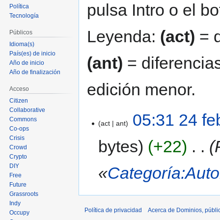
pulsa Intro o el b
Política
Tecnología
Leyenda:
(act)
= d
Públicos
Idioma(s)
País(es) de inicio
(ant)
= diferencias
Año de inicio
Año de finalización
edición menor.
Acceso
Citizen
Collaborative
05:31 24 fe
Commons
act
ant
Co-ops
Crisis
bytes
+22
‎
Crowd
Crypto
DIY
«
Categoría:Auto
Free
Future
Grassroots
Indy
Política de privacidad
Acerca de Dominios, públi
Occupy