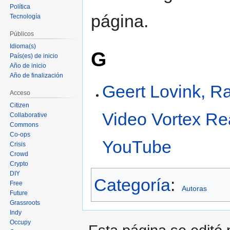
Política
página.
Tecnología
Públicos
Idioma(s)
G
País(es) de inicio
Año de inicio
Año de finalización
Geert Lovink, R
Acceso
Citizen
Video Vortex Re
Collaborative
Commons
Co-ops
YouTube
Crisis
Crowd
Crypto
DIY
Categoría
:
Free
Autoras
Future
Grassroots
Indy
Occupy