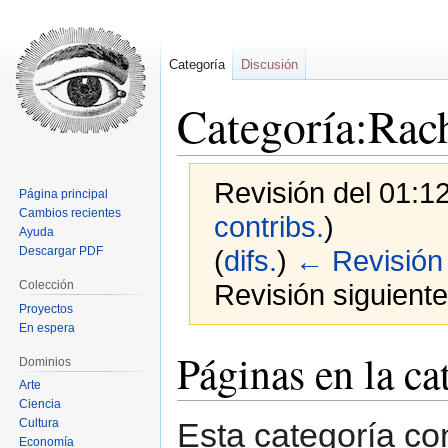
Categoría
Discusión
Categoría:Rac
Revisión del 01:1
Página principal
Cambios recientes
contribs.
)
Ayuda
Descargar PDF
(
difs.
)
← Revisión 
Colección
Revisión siguiente
Proyectos
En espera
Ir
Ir
Páginas en la c
Dominios
a
a
Arte
la
la
Ciencia
navegación
búsqueda
Esta categoría co
Cultura
Economía