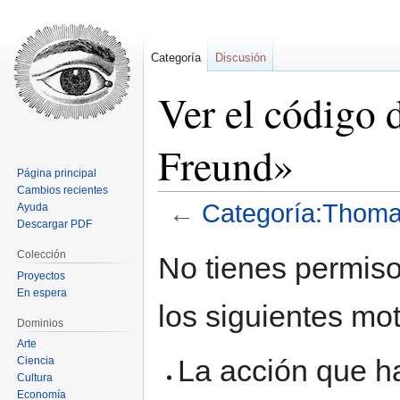
Categoría
Discusión
Ver el código
Freund»
Página principal
Cambios recientes
←
Categoría:Thoma
Ayuda
Descargar PDF
Ir
Ir
Colección
No tienes permiso
a
a
Proyectos
la
la
En espera
los siguientes mot
navegación
búsqueda
Dominios
Arte
La acción que ha
Ciencia
Cultura
Economía