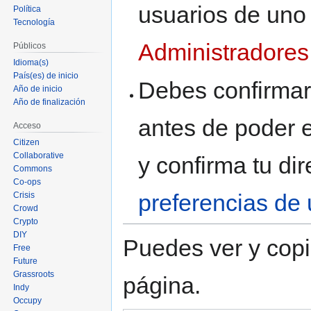
usuarios de uno
Política
Tecnología
Administradores
Públicos
Idioma(s)
País(es) de inicio
Debes confirmar 
Año de inicio
Año de finalización
antes de poder e
Acceso
Citizen
Collaborative
y confirma tu di
Commons
Co-ops
preferencias de 
Crisis
Crowd
Crypto
DIY
Puedes ver y copi
Free
Future
Grassroots
página.
Indy
Occupy