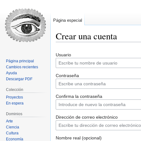
Página especial
Crear una cuenta
Ir
Ir
Usuario
a
a
Página principal
la
la
Cambios recientes
navegación
búsqueda
Ayuda
Contraseña
Descargar PDF
Colección
Confirma la contraseña
Proyectos
En espera
Dominios
Dirección de correo electrónico
Arte
Ciencia
Cultura
Nombre real (opcional)
Economía