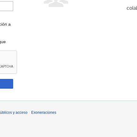
cola
ción a
que
úblicos y acceso
Exoneraciones