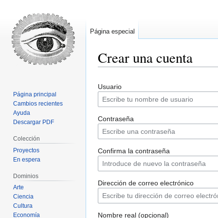
Página especial
Crear una cuenta
Ir
Ir
Usuario
a
a
Página principal
la
la
Cambios recientes
navegación
búsqueda
Ayuda
Contraseña
Descargar PDF
Colección
Proyectos
Confirma la contraseña
En espera
Dominios
Dirección de correo electrónico
Arte
Ciencia
Cultura
Nombre real (opcional)
Economía