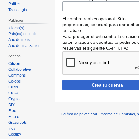
Política
Tecnología
El nombre real es opcional. Si lo
Públicos
proporcionas, se usará para dar atribu
Idioma(s)
tu trabajo.
País(es) de inicio
Para proteger el wiki contra la creación
Año de inicio
automatizada de cuentas, te pedimos 
Año de finalización
resuelvas el siguiente CAPTCHA:
Acceso
Citizen
Collaborative
Commons
Co-ops
Crea tu cuenta
Crisis
Crowd
Crypto
DIY
Free
Política de privacidad
Acerca de Dominios, p
Future
Grassroots
Indy
Occupy