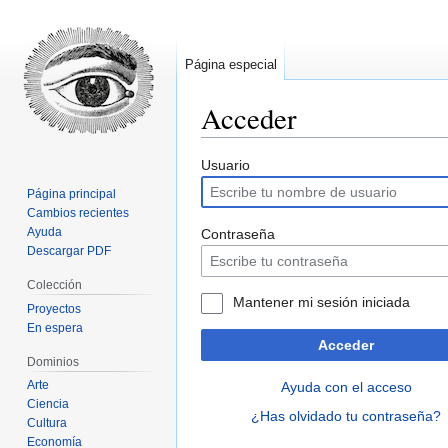
Página especial
Acceder
Ir
Ir
Usuario
a
a
Página principal
la
la
Cambios recientes
navegación
búsqueda
Ayuda
Contraseña
Descargar PDF
Colección
Mantener mi sesión iniciada
Proyectos
En espera
Acceder
Dominios
Arte
Ayuda con el acceso
Ciencia
¿Has olvidado tu contraseña?
Cultura
Economía