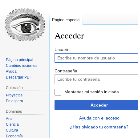
Página especial
Acceder
Ir
Ir
Usuario
a
a
Página principal
la
la
Cambios recientes
navegación
búsqueda
Contraseña
Ayuda
Descargar PDF
Colección
Mantener mi sesión iniciada
Proyectos
En espera
Acceder
Dominios
Ayuda con el acceso
Arte
Ciencia
¿Has olvidado tu contraseña?
Cultura
Economía