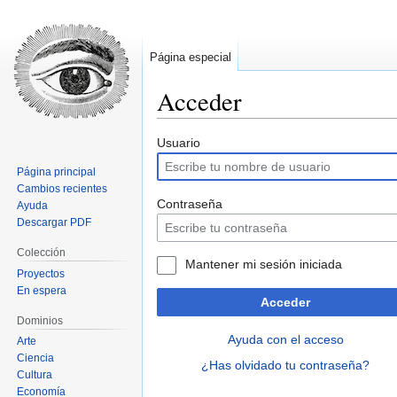
Página especial
Acceder
Ir
Ir
Usuario
a
a
Página principal
la
la
Cambios recientes
navegación
búsqueda
Contraseña
Ayuda
Descargar PDF
Colección
Mantener mi sesión iniciada
Proyectos
En espera
Acceder
Dominios
Ayuda con el acceso
Arte
Ciencia
¿Has olvidado tu contraseña?
Cultura
Economía